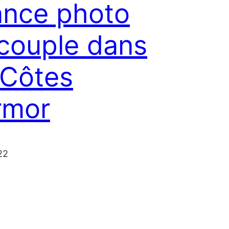
nce photo
couple dans
 Côtes
rmor
22