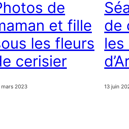
Photos de
Séa
maman et fille
de 
sous les fleurs
les
de cerisier
d’A
 mars 2023
13 juin 20